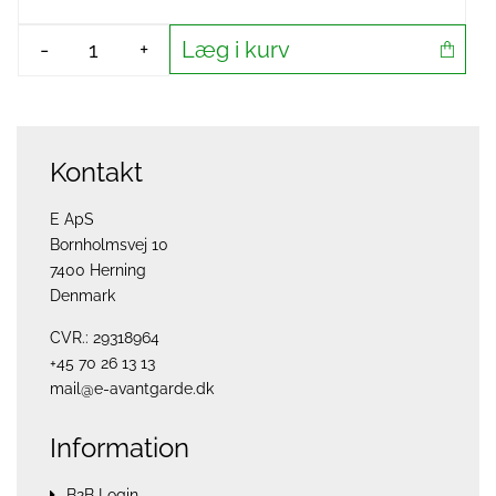
Læg i kurv
-
+
Kontakt
E ApS
Bornholmsvej 10
7400 Herning
Denmark
CVR.: 29318964
+45 70 26 13 13
mail@e-avantgarde.dk
Information
B2B Login