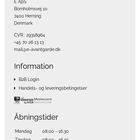
E ApS
Bornholmsvej 10
7400 Herning
Denmark
CVR.: 29318964
+45 70 26 13 13
mail@e-avantgarde.dk
Information
B2B Login
Handels- og leveringsbetingelser
Åbningstider
Mandag
08.00 - 16.30
Tirsdag
08.00 - 16.30