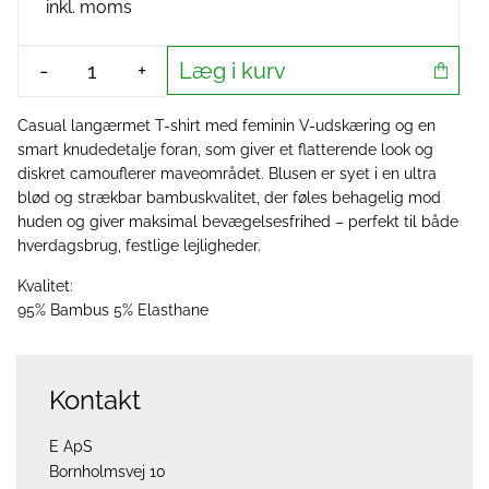
inkl. moms
Læg i kurv
-
+
Casual langærmet T-shirt med feminin V-udskæring og en
smart knudedetalje foran, som giver et flatterende look og
diskret camouflerer maveområdet. Blusen er syet i en ultra
blød og strækbar bambuskvalitet, der føles behagelig mod
huden og giver maksimal bevægelsesfrihed – perfekt til både
hverdagsbrug, festlige lejligheder.
Kvalitet:
95% Bambus 5% Elasthane
Kontakt
E ApS
Bornholmsvej 10