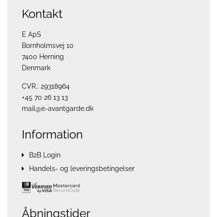
Kontakt
E ApS
Bornholmsvej 10
7400 Herning
Denmark
CVR.: 29318964
+45 70 26 13 13
mail@e-avantgarde.dk
Information
B2B Login
Handels- og leveringsbetingelser
Åbningstider