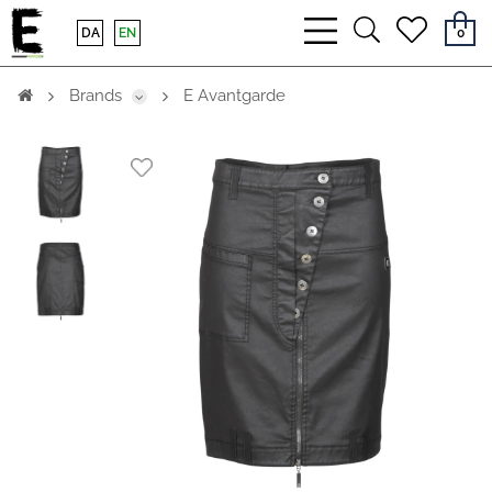
bars
search
heart
DA
EN
0
light
light
light
Brands
E Avantgarde