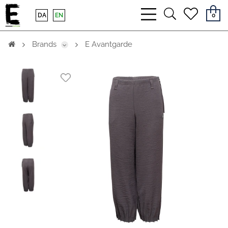
bars
search
heart
DA
EN
0
light
light
light
Brands
E Avantgarde