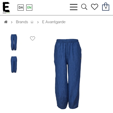
bars
search
heart
DA
EN
0
light
light
light
Brands
E Avantgarde