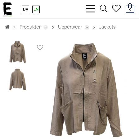
bars
search
heart
DA
EN
0
light
light
light
Produkter
Upperwear
Jackets